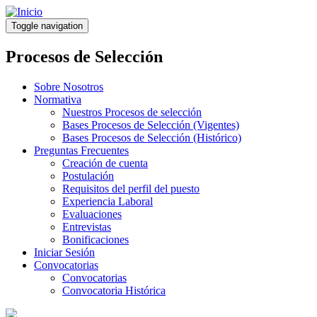
Pasar
al
Toggle navigation
contenido
principal
Procesos de Selección
Sobre Nosotros
Normativa
Nuestros Procesos de selección
Bases Procesos de Selección (Vigentes)
Bases Procesos de Selección (Histórico)
Preguntas Frecuentes
Creación de cuenta
Postulación
Requisitos del perfil del puesto
Experiencia Laboral
Evaluaciones
Entrevistas
Bonificaciones
Iniciar Sesión
Convocatorias
Convocatorias
Convocatoria Histórica