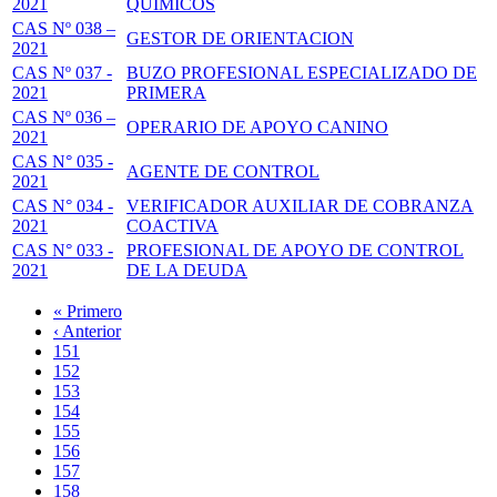
2021
QUIMICOS
CAS Nº 038 –
GESTOR DE ORIENTACION
2021
CAS Nº 037 -
BUZO PROFESIONAL ESPECIALIZADO DE
2021
PRIMERA
CAS Nº 036 –
OPERARIO DE APOYO CANINO
2021
CAS N° 035 -
AGENTE DE CONTROL
2021
CAS N° 034 -
VERIFICADOR AUXILIAR DE COBRANZA
2021
COACTIVA
CAS N° 033 -
PROFESIONAL DE APOYO DE CONTROL
2021
DE LA DEUDA
Primera
« Primero
página
Página
‹ Anterior
Paginación
anterior
Page
151
Page
152
Page
153
Page
154
Página
155
actual
Page
156
Page
157
Page
158