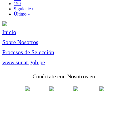
Page
159
Siguiente
Siguiente ›
página
Última
Último »
página
Inicio
Sobre Nosotros
Procesos de Selección
www.sunat.gob.pe
Conéctate con Nosotros en: