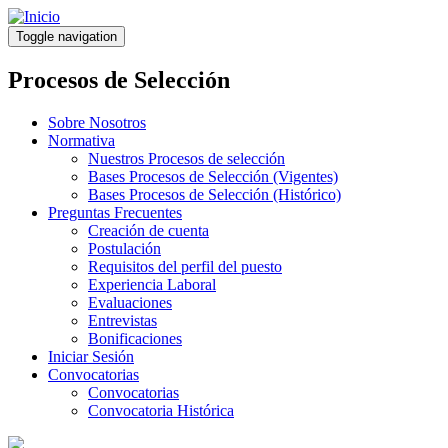
Pasar
al
Toggle navigation
contenido
principal
Procesos de Selección
Sobre Nosotros
Normativa
Nuestros Procesos de selección
Bases Procesos de Selección (Vigentes)
Bases Procesos de Selección (Histórico)
Preguntas Frecuentes
Creación de cuenta
Postulación
Requisitos del perfil del puesto
Experiencia Laboral
Evaluaciones
Entrevistas
Bonificaciones
Iniciar Sesión
Convocatorias
Convocatorias
Convocatoria Histórica