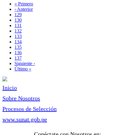
Primera
« Primero
página
Página
‹ Anterior
Paginación
anterior
Page
129
Page
130
Page
131
Page
132
Página
133
actual
Page
134
Page
135
Page
136
Page
137
Siguiente
Siguiente ›
página
Última
Último »
página
Inicio
Sobre Nosotros
Procesos de Selección
www.sunat.gob.pe
Conéctate con Nosotros en: