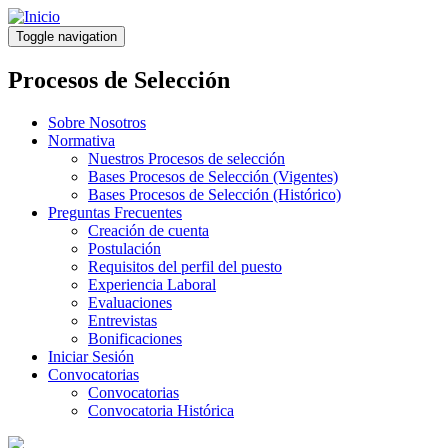
Pasar
al
Toggle navigation
contenido
principal
Procesos de Selección
Sobre Nosotros
Normativa
Nuestros Procesos de selección
Bases Procesos de Selección (Vigentes)
Bases Procesos de Selección (Histórico)
Preguntas Frecuentes
Creación de cuenta
Postulación
Requisitos del perfil del puesto
Experiencia Laboral
Evaluaciones
Entrevistas
Bonificaciones
Iniciar Sesión
Convocatorias
Convocatorias
Convocatoria Histórica