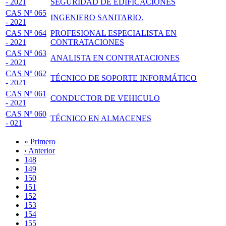
- 2021
SEGURIDAD DE EDIFICACIONES
CAS Nº 065
INGENIERO SANITARIO.
- 2021
CAS Nº 064
PROFESIONAL ESPECIALISTA EN
- 2021
CONTRATACIONES
CAS Nº 063
ANALISTA EN CONTRATACIONES
- 2021
CAS Nº 062
TÉCNICO DE SOPORTE INFORMÁTICO
- 2021
CAS Nº 061
CONDUCTOR DE VEHICULO
- 2021
CAS Nº 060
TÉCNICO EN ALMACENES
- 021
Primera
« Primero
página
Página
‹ Anterior
Paginación
anterior
Page
148
Page
149
Page
150
Page
151
Página
152
actual
Page
153
Page
154
Page
155