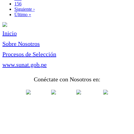
Page
156
Siguiente
Siguiente ›
página
Última
Último »
página
Inicio
Sobre Nosotros
Procesos de Selección
www.sunat.gob.pe
Conéctate con Nosotros en: