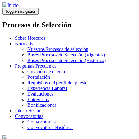
Pasar
al
Toggle navigation
contenido
principal
Procesos de Selección
Sobre Nosotros
Normativa
Nuestros Procesos de selección
Bases Procesos de Selección (Vigentes)
Bases Procesos de Selección (Histórico)
Preguntas Frecuentes
Creación de cuenta
Postulación
Requisitos del perfil del puesto
Experiencia Laboral
Evaluaciones
Entrevistas
Bonificaciones
Iniciar Sesión
Convocatorias
Convocatorias
Convocatoria Histórica