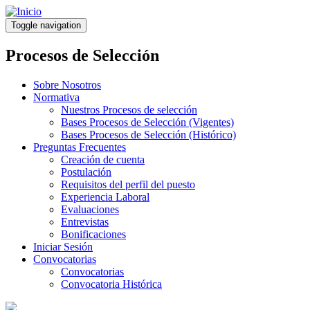
Pasar
al
Toggle navigation
contenido
principal
Procesos de Selección
Sobre Nosotros
Normativa
Nuestros Procesos de selección
Bases Procesos de Selección (Vigentes)
Bases Procesos de Selección (Histórico)
Preguntas Frecuentes
Creación de cuenta
Postulación
Requisitos del perfil del puesto
Experiencia Laboral
Evaluaciones
Entrevistas
Bonificaciones
Iniciar Sesión
Convocatorias
Convocatorias
Convocatoria Histórica