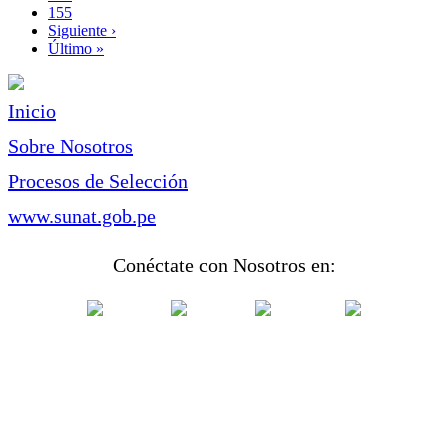
Page
155
Siguiente
Siguiente ›
página
Última
Último »
página
Inicio
Sobre Nosotros
Procesos de Selección
www.sunat.gob.pe
Conéctate con Nosotros en: