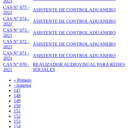
2021
CAS N° 075 -
ASISTENTE DE CONTROL ADUANERO
2021
CAS N° 074 -
ASISTENTE DE CONTROL ADUANERO
2021
CAS N° 073 -
ASISTENTE DE CONTROL ADUANERO
2021
CAS N° 072 -
ASISTENTE DE CONTROL ADUANERO
2021
CAS N° 071 -
ASISTENTE DE CONTROL ADUANERO
2021
CAS N° 070 -
REALIZADOR AUDIOVISUAL PARA REDES
2021
SOCIALES
Primera
« Primero
página
Página
‹ Anterior
Paginación
anterior
Page
147
Page
148
Page
149
Page
150
Página
151
actual
Page
152
Page
153
Page
154