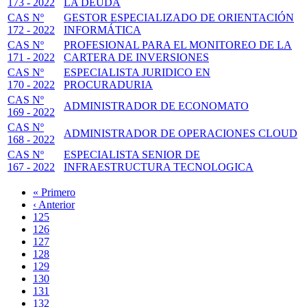
173 - 2022
LA DEUDA
CAS Nº
GESTOR ESPECIALIZADO DE ORIENTACIÓN
172 - 2022
INFORMÁTICA
CAS Nº
PROFESIONAL PARA EL MONITOREO DE LA
171 - 2022
CARTERA DE INVERSIONES
CAS Nº
ESPECIALISTA JURIDICO EN
170 - 2022
PROCURADURIA
CAS Nº
ADMINISTRADOR DE ECONOMATO
169 - 2022
CAS Nº
ADMINISTRADOR DE OPERACIONES CLOUD
168 - 2022
CAS Nº
ESPECIALISTA SENIOR DE
167 - 2022
INFRAESTRUCTURA TECNOLOGICA
Primera
« Primero
página
Página
‹ Anterior
Paginación
anterior
Page
125
Page
126
Page
127
Page
128
Página
129
actual
Page
130
Page
131
Page
132