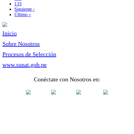
Page
133
Siguiente
Siguiente ›
página
Última
Último »
página
Inicio
Sobre Nosotros
Procesos de Selección
www.sunat.gob.pe
Conéctate con Nosotros en: