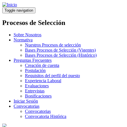
Pasar
al
Toggle navigation
contenido
principal
Procesos de Selección
Sobre Nosotros
Normativa
Nuestros Procesos de selección
Bases Procesos de Selección (Vigentes)
Bases Procesos de Selección (Histórico)
Preguntas Frecuentes
Creación de cuenta
Postulación
Requisitos del perfil del puesto
Experiencia Laboral
Evaluaciones
Entrevistas
Bonificaciones
Iniciar Sesión
Convocatorias
Convocatorias
Convocatoria Histórica