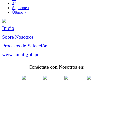
Page
27
Siguiente
Siguiente ›
página
Última
Último »
página
Inicio
Sobre Nosotros
Procesos de Selección
www.sunat.gob.pe
Conéctate con Nosotros en: