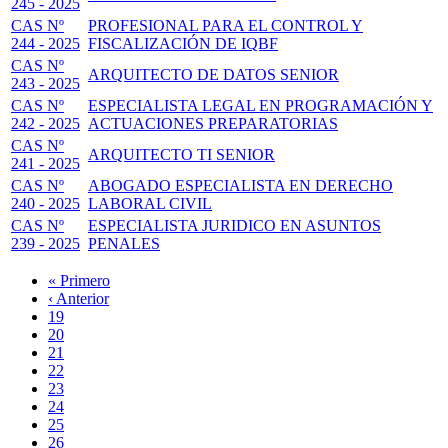
245 - 2025
CAS Nº
PROFESIONAL PARA EL CONTROL Y
244 - 2025
FISCALIZACIÓN DE IQBF
CAS Nº
ARQUITECTO DE DATOS SENIOR
243 - 2025
CAS Nº
ESPECIALISTA LEGAL EN PROGRAMACIÓN Y
242 - 2025
ACTUACIONES PREPARATORIAS
CAS Nº
ARQUITECTO TI SENIOR
241 - 2025
CAS Nº
ABOGADO ESPECIALISTA EN DERECHO
240 - 2025
LABORAL CIVIL
CAS Nº
ESPECIALISTA JURIDICO EN ASUNTOS
239 - 2025
PENALES
Primera
« Primero
página
Página
‹ Anterior
Paginación
anterior
Page
19
Page
20
Page
21
Page
22
Página
23
actual
Page
24
Page
25
Page
26