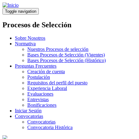
Pasar
al
Toggle navigation
contenido
principal
Procesos de Selección
Sobre Nosotros
Normativa
Nuestros Procesos de selección
Bases Procesos de Selección (Vigentes)
Bases Procesos de Selección (Histórico)
Preguntas Frecuentes
Creación de cuenta
Postulación
Requisitos del perfil del puesto
Experiencia Laboral
Evaluaciones
Entrevistas
Bonificaciones
Iniciar Sesión
Convocatorias
Convocatorias
Convocatoria Histórica