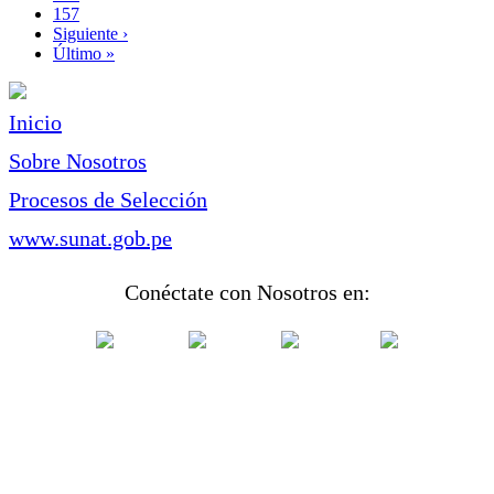
Page
157
Siguiente
Siguiente ›
página
Última
Último »
página
Inicio
Sobre Nosotros
Procesos de Selección
www.sunat.gob.pe
Conéctate con Nosotros en: