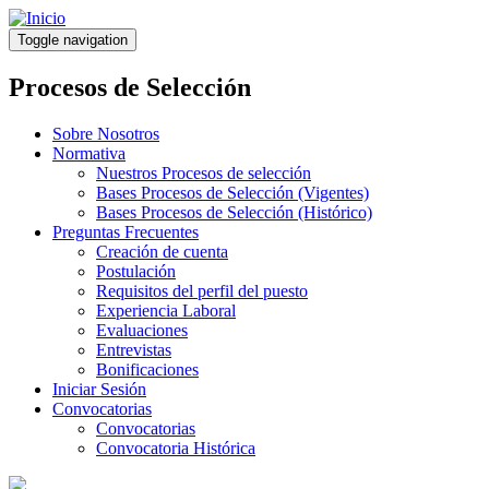
Pasar
al
Toggle navigation
contenido
principal
Procesos de Selección
Sobre Nosotros
Normativa
Nuestros Procesos de selección
Bases Procesos de Selección (Vigentes)
Bases Procesos de Selección (Histórico)
Preguntas Frecuentes
Creación de cuenta
Postulación
Requisitos del perfil del puesto
Experiencia Laboral
Evaluaciones
Entrevistas
Bonificaciones
Iniciar Sesión
Convocatorias
Convocatorias
Convocatoria Histórica