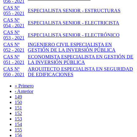
056 - 2021
CAS Nº
ESPECIALISTA SENIOR - ESTRUCTURAS
055 - 2021
CAS Nº
ESPECIALISTA SENIOR - ELECTRICISTA
054 - 2021
CAS Nº
ESPECIALISTA SENIOR - ELECTRÓNICO
053 - 2021
CAS Nº
INGENIERO CIVIL ESPECIALISTA EN
052 - 2021
GESTIÓN DE LA INVERSIÓN PÚBLICA
CAS Nº
ECONOMISTA ESPECIALISTA EN GESTIÓN DE
051 - 2021
LA INVERSIÓN PÚBLICA
CAS Nº
ARQUITECTO ESPECIALISTA EN SEGURIDAD
050 - 2021
DE EDIFICACIONES
Primera
« Primero
página
Página
‹ Anterior
Paginación
anterior
Page
149
Page
150
Page
151
Page
152
Página
153
actual
Page
154
Page
155
Page
156