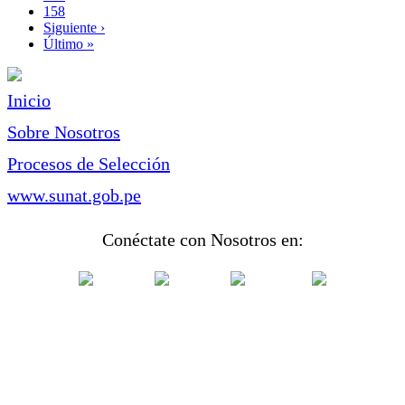
Page
158
Siguiente
Siguiente ›
página
Última
Último »
página
Inicio
Sobre Nosotros
Procesos de Selección
www.sunat.gob.pe
Conéctate con Nosotros en: