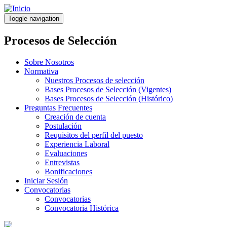
Pasar
al
Toggle navigation
contenido
principal
Procesos de Selección
Sobre Nosotros
Normativa
Nuestros Procesos de selección
Bases Procesos de Selección (Vigentes)
Bases Procesos de Selección (Histórico)
Preguntas Frecuentes
Creación de cuenta
Postulación
Requisitos del perfil del puesto
Experiencia Laboral
Evaluaciones
Entrevistas
Bonificaciones
Iniciar Sesión
Convocatorias
Convocatorias
Convocatoria Histórica