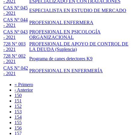
- 2021
ESPECIALIZADO EN CONTRATACIONES
CAS Nº 045
ESPECIALISTA EN ESTUDIO DE MERCADO
- 2021
CAS Nº 044
PROFESIONAL ENFERMERA
- 2021
CAS Nº 043
PROFESIONAL EN PSICOLOGÍA
- 2021
ORGANIZACIONAL
728 N° 003
PROFESIONAL DE APOYO DE CONTROL DE
- 2021
LA DEUDA (Suplencia)
728 N° 002
Programa de canes detectores K9
- 2021
CAS N° 042
PROFESIONAL EN ENFERMERÍA
- 2021
Primera
« Primero
página
Página
‹ Anterior
Paginación
anterior
Page
150
Page
151
Page
152
Page
153
Página
154
actual
Page
155
Page
156
Page
157