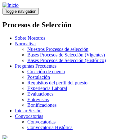
Pasar
al
Toggle navigation
contenido
principal
Procesos de Selección
Sobre Nosotros
Normativa
Nuestros Procesos de selección
Bases Procesos de Selección (Vigentes)
Bases Procesos de Selección (Histórico)
Preguntas Frecuentes
Creación de cuenta
Postulación
Requisitos del perfil del puesto
Experiencia Laboral
Evaluaciones
Entrevistas
Bonificaciones
Iniciar Sesión
Convocatorias
Convocatorias
Convocatoria Histórica