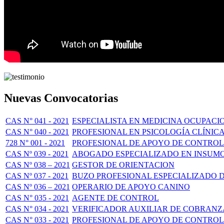
Nuevas Convocatorias
CAS N° 041 - 2021
ESPECIALISTA EN MEDICINA OCUPACI
CAS N° 040 - 2021
PROFESIONAL EN PSICOLOGÍA CLÍNIC
728 N° 001 - 2021
PROFESIONAL DE APOYO DE CONTROL
CAS Nº 039 - 2021
ABOGADO ESPECIALIZADO EN INSUMO
CAS Nº 038 – 2021
GESTOR DE ORIENTACION
CAS Nº 037 - 2021
BUZO PROFESIONAL ESPECIALIZADO 
CAS Nº 036 – 2021
OPERARIO DE APOYO CANINO
CAS N° 035 - 2021
AGENTE DE CONTROL
CAS N° 034 - 2021
VERIFICADOR AUXILIAR DE COBRANZ
CAS N° 033 - 2021
PROFESIONAL DE APOYO DE CONTROL