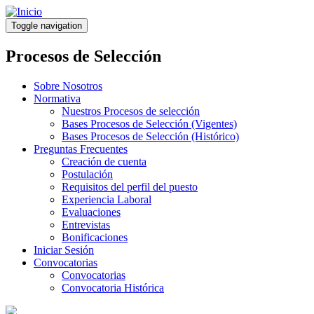
Pasar
al
Toggle navigation
contenido
principal
Procesos de Selección
Sobre Nosotros
Normativa
Nuestros Procesos de selección
Bases Procesos de Selección (Vigentes)
Bases Procesos de Selección (Histórico)
Preguntas Frecuentes
Creación de cuenta
Postulación
Requisitos del perfil del puesto
Experiencia Laboral
Evaluaciones
Entrevistas
Bonificaciones
Iniciar Sesión
Convocatorias
Convocatorias
Convocatoria Histórica