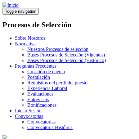
Pasar
al
Toggle navigation
contenido
principal
Procesos de Selección
Sobre Nosotros
Normativa
Nuestros Procesos de selección
Bases Procesos de Selección (Vigentes)
Bases Procesos de Selección (Histórico)
Preguntas Frecuentes
Creación de cuenta
Postulación
Requisitos del perfil del puesto
Experiencia Laboral
Evaluaciones
Entrevistas
Bonificaciones
Iniciar Sesión
Convocatorias
Convocatorias
Convocatoria Histórica