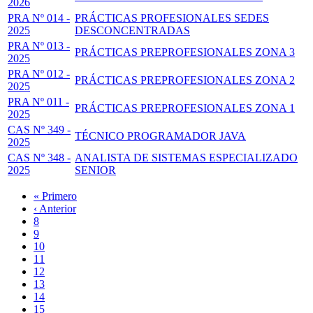
2026
PRA Nº 014 -
PRÁCTICAS PROFESIONALES SEDES
2025
DESCONCENTRADAS
PRA Nº 013 -
PRÁCTICAS PREPROFESIONALES ZONA 3
2025
PRA Nº 012 -
PRÁCTICAS PREPROFESIONALES ZONA 2
2025
PRA Nº 011 -
PRÁCTICAS PREPROFESIONALES ZONA 1
2025
CAS Nº 349 -
TÉCNICO PROGRAMADOR JAVA
2025
CAS Nº 348 -
ANALISTA DE SISTEMAS ESPECIALIZADO
2025
SENIOR
Primera
« Primero
página
Página
‹ Anterior
Paginación
anterior
Page
8
Page
9
Page
10
Page
11
Página
12
actual
Page
13
Page
14
Page
15