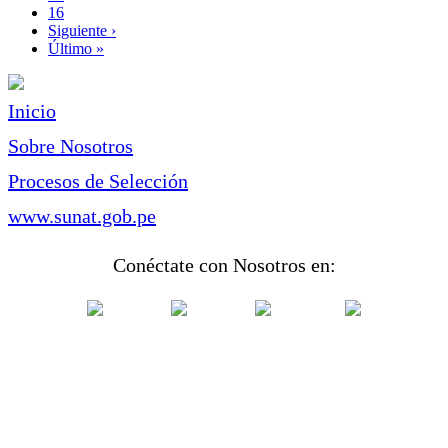
Page
16
Siguiente
Siguiente ›
página
Última
Último »
página
Inicio
Sobre Nosotros
Procesos de Selección
www.sunat.gob.pe
Conéctate con Nosotros en: