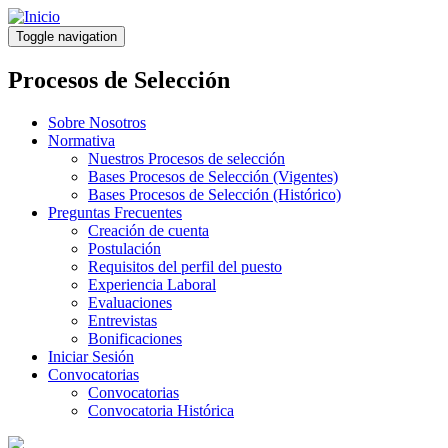
Pasar
al
Toggle navigation
contenido
principal
Procesos de Selección
Sobre Nosotros
Normativa
Nuestros Procesos de selección
Bases Procesos de Selección (Vigentes)
Bases Procesos de Selección (Histórico)
Preguntas Frecuentes
Creación de cuenta
Postulación
Requisitos del perfil del puesto
Experiencia Laboral
Evaluaciones
Entrevistas
Bonificaciones
Iniciar Sesión
Convocatorias
Convocatorias
Convocatoria Histórica