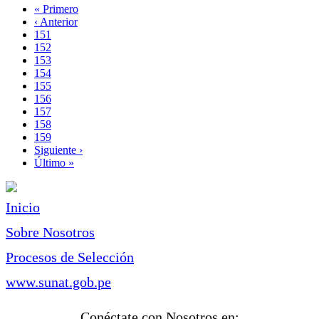
Primera
« Primero
página
Página
‹ Anterior
Paginación
anterior
Page
151
Page
152
Page
153
Page
154
Page
155
Page
156
Página
157
actual
Page
158
Page
159
Siguiente
Siguiente ›
página
Última
Último »
página
Inicio
Sobre Nosotros
Procesos de Selección
www.sunat.gob.pe
Conéctate con Nosotros en: