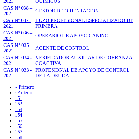
2021
QUIMICOS
CAS Nº 038 –
GESTOR DE ORIENTACION
2021
CAS Nº 037 -
BUZO PROFESIONAL ESPECIALIZADO DE
2021
PRIMERA
CAS Nº 036 –
OPERARIO DE APOYO CANINO
2021
CAS N° 035 -
AGENTE DE CONTROL
2021
CAS N° 034 -
VERIFICADOR AUXILIAR DE COBRANZA
2021
COACTIVA
CAS N° 033 -
PROFESIONAL DE APOYO DE CONTROL
2021
DE LA DEUDA
Primera
« Primero
página
Página
‹ Anterior
Paginación
anterior
Page
151
Page
152
Page
153
Page
154
Página
155
actual
Page
156
Page
157
Page
158