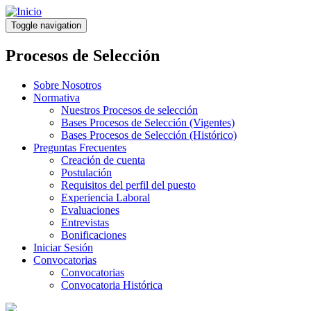
Pasar
al
Toggle navigation
contenido
principal
Procesos de Selección
Sobre Nosotros
Normativa
Nuestros Procesos de selección
Bases Procesos de Selección (Vigentes)
Bases Procesos de Selección (Histórico)
Preguntas Frecuentes
Creación de cuenta
Postulación
Requisitos del perfil del puesto
Experiencia Laboral
Evaluaciones
Entrevistas
Bonificaciones
Iniciar Sesión
Convocatorias
Convocatorias
Convocatoria Histórica