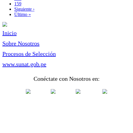
Page
159
Siguiente
Siguiente ›
página
Última
Último »
página
Inicio
Sobre Nosotros
Procesos de Selección
www.sunat.gob.pe
Conéctate con Nosotros en: