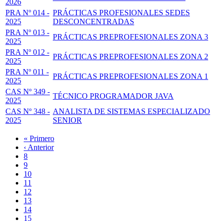
2026
PRA Nº 014 -
PRÁCTICAS PROFESIONALES SEDES
2025
DESCONCENTRADAS
PRA Nº 013 -
PRÁCTICAS PREPROFESIONALES ZONA 3
2025
PRA Nº 012 -
PRÁCTICAS PREPROFESIONALES ZONA 2
2025
PRA Nº 011 -
PRÁCTICAS PREPROFESIONALES ZONA 1
2025
CAS Nº 349 -
TÉCNICO PROGRAMADOR JAVA
2025
CAS Nº 348 -
ANALISTA DE SISTEMAS ESPECIALIZADO
2025
SENIOR
Primera
« Primero
página
Página
‹ Anterior
Paginación
anterior
Page
8
Page
9
Page
10
Page
11
Página
12
actual
Page
13
Page
14
Page
15