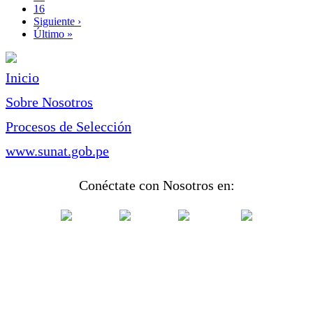
Page
16
Siguiente
Siguiente ›
página
Última
Último »
página
Inicio
Sobre Nosotros
Procesos de Selección
www.sunat.gob.pe
Conéctate con Nosotros en: