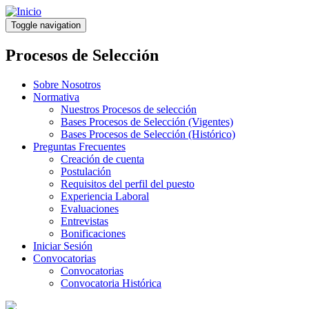
Pasar
al
Toggle navigation
contenido
principal
Procesos de Selección
Sobre Nosotros
Normativa
Nuestros Procesos de selección
Bases Procesos de Selección (Vigentes)
Bases Procesos de Selección (Histórico)
Preguntas Frecuentes
Creación de cuenta
Postulación
Requisitos del perfil del puesto
Experiencia Laboral
Evaluaciones
Entrevistas
Bonificaciones
Iniciar Sesión
Convocatorias
Convocatorias
Convocatoria Histórica