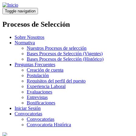
Pasar
al
Toggle navigation
contenido
principal
Procesos de Selección
Sobre Nosotros
Normativa
Nuestros Procesos de selección
Bases Procesos de Selección (Vigentes)
Bases Procesos de Selección (Histórico)
Preguntas Frecuentes
Creación de cuenta
Postulación
Requisitos del perfil del puesto
Experiencia Laboral
Evaluaciones
Entrevistas
Bonificaciones
Iniciar Sesión
Convocatorias
Convocatorias
Convocatoria Histórica