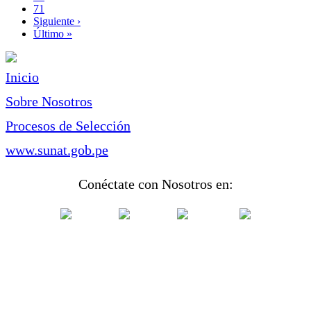
Page
71
Siguiente
Siguiente ›
página
Última
Último »
página
Inicio
Sobre Nosotros
Procesos de Selección
www.sunat.gob.pe
Conéctate con Nosotros en: