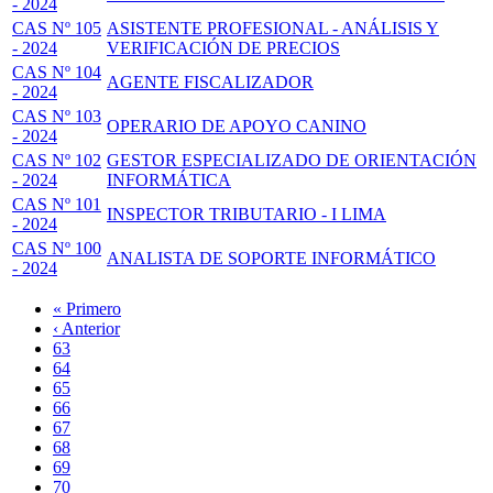
- 2024
CAS Nº 105
ASISTENTE PROFESIONAL - ANÁLISIS Y
- 2024
VERIFICACIÓN DE PRECIOS
CAS Nº 104
AGENTE FISCALIZADOR
- 2024
CAS Nº 103
OPERARIO DE APOYO CANINO
- 2024
CAS Nº 102
GESTOR ESPECIALIZADO DE ORIENTACIÓN
- 2024
INFORMÁTICA
CAS Nº 101
INSPECTOR TRIBUTARIO - I LIMA
- 2024
CAS Nº 100
ANALISTA DE SOPORTE INFORMÁTICO
- 2024
Primera
« Primero
página
Página
‹ Anterior
Paginación
anterior
Page
63
Page
64
Page
65
Page
66
Página
67
actual
Page
68
Page
69
Page
70