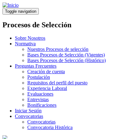
Pasar
al
Toggle navigation
contenido
principal
Procesos de Selección
Sobre Nosotros
Normativa
Nuestros Procesos de selección
Bases Procesos de Selección (Vigentes)
Bases Procesos de Selección (Histórico)
Preguntas Frecuentes
Creación de cuenta
Postulación
Requisitos del perfil del puesto
Experiencia Laboral
Evaluaciones
Entrevistas
Bonificaciones
Iniciar Sesión
Convocatorias
Convocatorias
Convocatoria Histórica