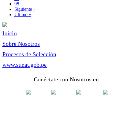
Page
98
Siguiente
Siguiente ›
página
Última
Último »
página
Inicio
Sobre Nosotros
Procesos de Selección
www.sunat.gob.pe
Conéctate con Nosotros en: