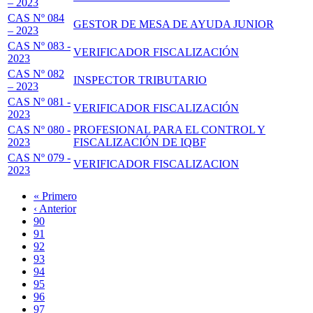
– 2023
CAS Nº 084
GESTOR DE MESA DE AYUDA JUNIOR
– 2023
CAS Nº 083 -
VERIFICADOR FISCALIZACIÓN
2023
CAS Nº 082
INSPECTOR TRIBUTARIO
– 2023
CAS Nº 081 -
VERIFICADOR FISCALIZACIÓN
2023
CAS Nº 080 -
PROFESIONAL PARA EL CONTROL Y
2023
FISCALIZACIÓN DE IQBF
CAS Nº 079 -
VERIFICADOR FISCALIZACION
2023
Primera
« Primero
página
Página
‹ Anterior
Paginación
anterior
Page
90
Page
91
Page
92
Page
93
Página
94
actual
Page
95
Page
96
Page
97