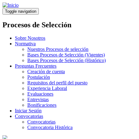
Pasar
al
Toggle navigation
contenido
principal
Procesos de Selección
Sobre Nosotros
Normativa
Nuestros Procesos de selección
Bases Procesos de Selección (Vigentes)
Bases Procesos de Selección (Histórico)
Preguntas Frecuentes
Creación de cuenta
Postulación
Requisitos del perfil del puesto
Experiencia Laboral
Evaluaciones
Entrevistas
Bonificaciones
Iniciar Sesión
Convocatorias
Convocatorias
Convocatoria Histórica