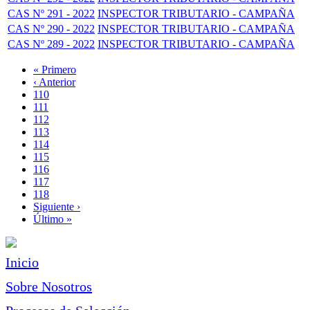
CAS Nº 291 - 2022
INSPECTOR TRIBUTARIO - CAMPAÑA
CAS Nº 290 - 2022
INSPECTOR TRIBUTARIO - CAMPAÑA
CAS Nº 289 - 2022
INSPECTOR TRIBUTARIO - CAMPAÑA
Primera
« Primero
página
Página
‹ Anterior
Paginación
anterior
Page
110
Page
111
Page
112
Page
113
Página
114
actual
Page
115
Page
116
Page
117
Page
118
Siguiente
Siguiente ›
página
Última
Último »
página
Inicio
Sobre Nosotros