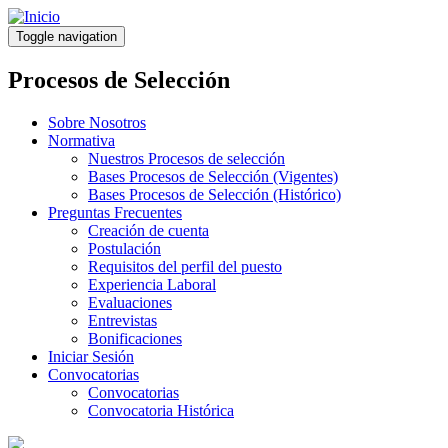
Pasar
al
Toggle navigation
contenido
principal
Procesos de Selección
Sobre Nosotros
Normativa
Nuestros Procesos de selección
Bases Procesos de Selección (Vigentes)
Bases Procesos de Selección (Histórico)
Preguntas Frecuentes
Creación de cuenta
Postulación
Requisitos del perfil del puesto
Experiencia Laboral
Evaluaciones
Entrevistas
Bonificaciones
Iniciar Sesión
Convocatorias
Convocatorias
Convocatoria Histórica