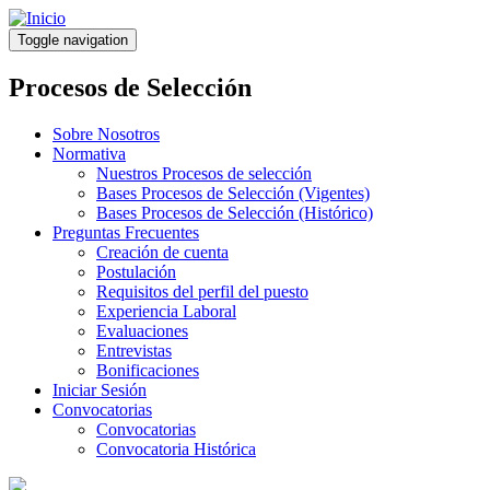
Pasar
al
Toggle navigation
contenido
principal
Procesos de Selección
Sobre Nosotros
Normativa
Nuestros Procesos de selección
Bases Procesos de Selección (Vigentes)
Bases Procesos de Selección (Histórico)
Preguntas Frecuentes
Creación de cuenta
Postulación
Requisitos del perfil del puesto
Experiencia Laboral
Evaluaciones
Entrevistas
Bonificaciones
Iniciar Sesión
Convocatorias
Convocatorias
Convocatoria Histórica