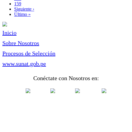
actual
Page
159
Siguiente
Siguiente ›
página
Última
Último »
página
Inicio
Sobre Nosotros
Procesos de Selección
www.sunat.gob.pe
Conéctate con Nosotros en: