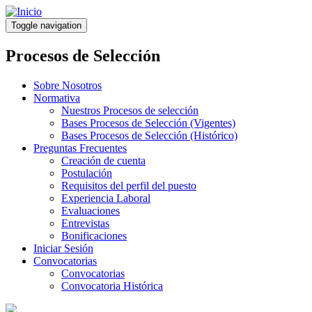
Pasar
al
Toggle navigation
contenido
principal
Procesos de Selección
Sobre Nosotros
Normativa
Nuestros Procesos de selección
Bases Procesos de Selección (Vigentes)
Bases Procesos de Selección (Histórico)
Preguntas Frecuentes
Creación de cuenta
Postulación
Requisitos del perfil del puesto
Experiencia Laboral
Evaluaciones
Entrevistas
Bonificaciones
Iniciar Sesión
Convocatorias
Convocatorias
Convocatoria Histórica