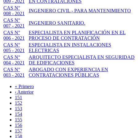
009 - 2021
EN CONTRATACIONES
CAS N°
INGENIERO CIVIL - PARA MANTENIMIENTO
008 - 2021
CAS N°
INGENIERO SANITARIO.
007 - 2021
CAS N°
ESPECIALISTA EN PLANIFICACIÓN EN EL
006 - 2021
PROCESO DE CONTRATACIÓN
CAS N°
ESPECIALISTA EN INSTALACIONES
005 - 2021
ELECTRICAS
CAS N°
ARQUITECTO ESPECIALISTA EN SEGURIDAD
004 - 2021
DE EDIFICACIONES
CAS N°
ABOGADO CON EXPERIENCIA EN
003 - 2021
CONTRATACIONES PÚBLICAS
Primera
« Primero
página
Página
‹ Anterior
Paginación
anterior
Page
151
Page
152
Page
153
Page
154
Page
155
Page
156
Page
157
Página
158