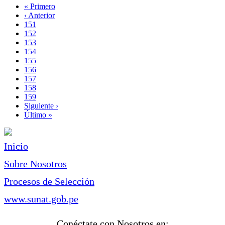
Primera
« Primero
página
Página
‹ Anterior
Paginación
anterior
Page
151
Page
152
Page
153
Page
154
Page
155
Page
156
Página
157
actual
Page
158
Page
159
Siguiente
Siguiente ›
página
Última
Último »
página
Inicio
Sobre Nosotros
Procesos de Selección
www.sunat.gob.pe
Conéctate con Nosotros en: