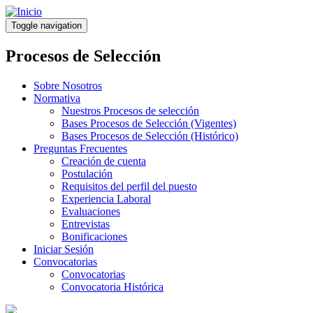
Pasar
al
Toggle navigation
contenido
principal
Procesos de Selección
Sobre Nosotros
Normativa
Nuestros Procesos de selección
Bases Procesos de Selección (Vigentes)
Bases Procesos de Selección (Histórico)
Preguntas Frecuentes
Creación de cuenta
Postulación
Requisitos del perfil del puesto
Experiencia Laboral
Evaluaciones
Entrevistas
Bonificaciones
Iniciar Sesión
Convocatorias
Convocatorias
Convocatoria Histórica