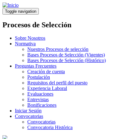
Pasar
al
Toggle navigation
contenido
principal
Procesos de Selección
Sobre Nosotros
Normativa
Nuestros Procesos de selección
Bases Procesos de Selección (Vigentes)
Bases Procesos de Selección (Histórico)
Preguntas Frecuentes
Creación de cuenta
Postulación
Requisitos del perfil del puesto
Experiencia Laboral
Evaluaciones
Entrevistas
Bonificaciones
Iniciar Sesión
Convocatorias
Convocatorias
Convocatoria Histórica