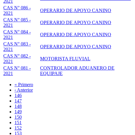
2021
CAS N° 086 -
OPERARIO DE APOYO CANINO
2021
CAS N° 085 -
OPERARIO DE APOYO CANINO
2021
CAS N° 084 -
OPERARIO DE APOYO CANINO
2021
CAS N° 083 -
OPERARIO DE APOYO CANINO
2021
CAS N° 082 -
MOTORISTA FLUVIAL
2021
CAS N° 081 -
CONTROLADOR ADUANERO DE
2021
EQUIPAJE
Primera
« Primero
página
Página
‹ Anterior
Paginación
anterior
Page
146
Page
147
Page
148
Page
149
Página
150
actual
Page
151
Page
152
Page
153