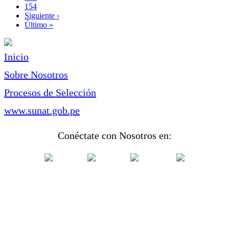
Page
154
Siguiente
Siguiente ›
página
Última
Último »
página
Inicio
Sobre Nosotros
Procesos de Selección
www.sunat.gob.pe
Conéctate con Nosotros en: