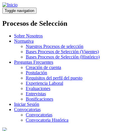
Pasar
al
Toggle navigation
contenido
principal
Procesos de Selección
Sobre Nosotros
Normativa
Nuestros Procesos de selección
Bases Procesos de Selección (Vigentes)
Bases Procesos de Selección (Histórico)
Preguntas Frecuentes
Creación de cuenta
Postulación
Requisitos del perfil del puesto
Experiencia Laboral
Evaluaciones
Entrevistas
Bonificaciones
Iniciar Sesión
Convocatorias
Convocatorias
Convocatoria Histórica