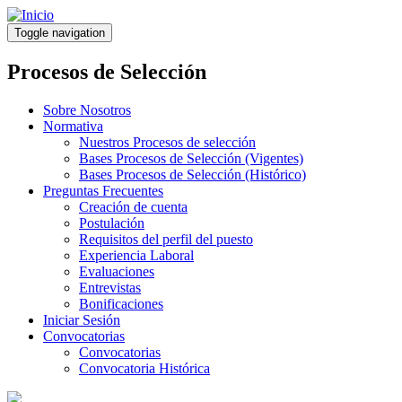
Pasar
al
Toggle navigation
contenido
principal
Procesos de Selección
Sobre Nosotros
Normativa
Nuestros Procesos de selección
Bases Procesos de Selección (Vigentes)
Bases Procesos de Selección (Histórico)
Preguntas Frecuentes
Creación de cuenta
Postulación
Requisitos del perfil del puesto
Experiencia Laboral
Evaluaciones
Entrevistas
Bonificaciones
Iniciar Sesión
Convocatorias
Convocatorias
Convocatoria Histórica