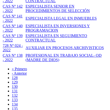
- 2022
CONTRACTUAL
CAS Nº 142
ESPECIALISTA SENIOR EN
- 2022
PROCEDIMIENTOS DE SELECCIÓN
CAS Nº 141
ESPECIALISTA LEGAL EN INMUEBLES
- 2022
CAS Nº 140
ESPECIALISTA EN INVERSIONES Y
- 2022
PROGRAMACION
CAS Nº 139
ESPECIALISTA EN SEGUIMIENTO
- 2022
CONTRACTUAL
728 Nº 024 -
AUXILIAR EN PROCESOS ARCHIVISTICOS
2022
CAS Nº 138
PROFESIONAL EN TRABAJO SOCIAL- OD
- 2022
(MADRE DE DIOS)
Primera
« Primero
página
Página
‹ Anterior
Paginación
anterior
Page
128
Page
129
Page
130
Page
131
Página
132
actual
Page
133
Page
134
Page
135