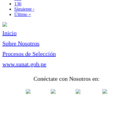
Page
136
Siguiente
Siguiente ›
página
Última
Último »
página
Inicio
Sobre Nosotros
Procesos de Selección
www.sunat.gob.pe
Conéctate con Nosotros en: