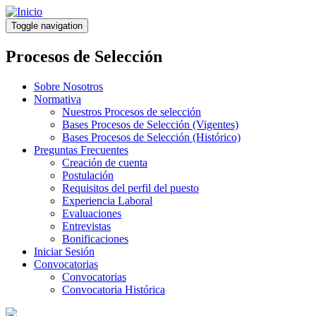
Pasar
al
Toggle navigation
contenido
principal
Procesos de Selección
Sobre Nosotros
Normativa
Nuestros Procesos de selección
Bases Procesos de Selección (Vigentes)
Bases Procesos de Selección (Histórico)
Preguntas Frecuentes
Creación de cuenta
Postulación
Requisitos del perfil del puesto
Experiencia Laboral
Evaluaciones
Entrevistas
Bonificaciones
Iniciar Sesión
Convocatorias
Convocatorias
Convocatoria Histórica