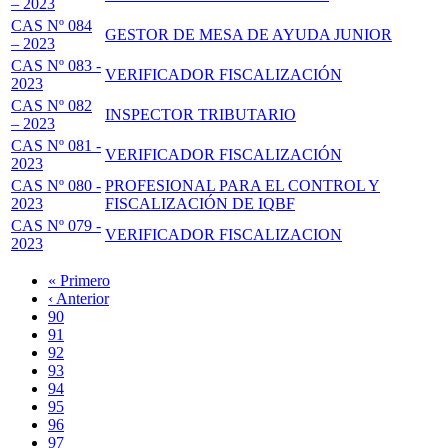
– 2023
CAS Nº 084
GESTOR DE MESA DE AYUDA JUNIOR
– 2023
CAS Nº 083 -
VERIFICADOR FISCALIZACIÓN
2023
CAS Nº 082
INSPECTOR TRIBUTARIO
– 2023
CAS Nº 081 -
VERIFICADOR FISCALIZACIÓN
2023
CAS Nº 080 -
PROFESIONAL PARA EL CONTROL Y
2023
FISCALIZACIÓN DE IQBF
CAS Nº 079 -
VERIFICADOR FISCALIZACION
2023
Primera
« Primero
página
Página
‹ Anterior
Paginación
anterior
Page
90
Page
91
Page
92
Page
93
Página
94
actual
Page
95
Page
96
Page
97