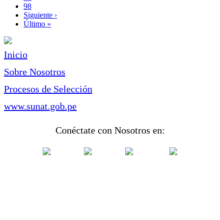
Page
98
Siguiente
Siguiente ›
página
Última
Último »
página
Inicio
Sobre Nosotros
Procesos de Selección
www.sunat.gob.pe
Conéctate con Nosotros en: