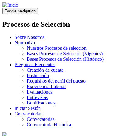
Pasar
al
Toggle navigation
contenido
principal
Procesos de Selección
Sobre Nosotros
Normativa
Nuestros Procesos de selección
Bases Procesos de Selección (Vigentes)
Bases Procesos de Selección (Histórico)
Preguntas Frecuentes
Creación de cuenta
Postulación
Requisitos del perfil del puesto
Experiencia Laboral
Evaluaciones
Entrevistas
Bonificaciones
Iniciar Sesión
Convocatorias
Convocatorias
Convocatoria Histórica