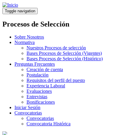
Pasar
al
Toggle navigation
contenido
principal
Procesos de Selección
Sobre Nosotros
Normativa
Nuestros Procesos de selección
Bases Procesos de Selección (Vigentes)
Bases Procesos de Selección (Histórico)
Preguntas Frecuentes
Creación de cuenta
Postulación
Requisitos del perfil del puesto
Experiencia Laboral
Evaluaciones
Entrevistas
Bonificaciones
Iniciar Sesión
Convocatorias
Convocatorias
Convocatoria Histórica