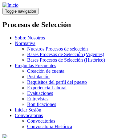
Pasar
al
Toggle navigation
contenido
principal
Procesos de Selección
Sobre Nosotros
Normativa
Nuestros Procesos de selección
Bases Procesos de Selección (Vigentes)
Bases Procesos de Selección (Histórico)
Preguntas Frecuentes
Creación de cuenta
Postulación
Requisitos del perfil del puesto
Experiencia Laboral
Evaluaciones
Entrevistas
Bonificaciones
Iniciar Sesión
Convocatorias
Convocatorias
Convocatoria Histórica