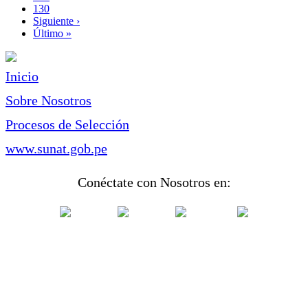
Page
130
Siguiente
Siguiente ›
página
Última
Último »
página
Inicio
Sobre Nosotros
Procesos de Selección
www.sunat.gob.pe
Conéctate con Nosotros en: