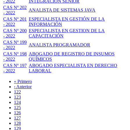
- 2022
INTEGRACIÓN SENIOR
CAS Nº 202
ANALISTA DE SISTEMAS JAVA
- 2022
CAS Nº 201
ESPECIALISTA EN GESTIÓN DE LA
- 2022
INFORMACIÓN
CAS Nº 200
ESPECIALISTA EN GESTION DE LA
- 2022
CAPACITACIÓN
CAS Nº 199
ANALISTA PROGRAMADOR
- 2022
CAS Nº 198
ABOGADO DE REGISTRO DE INSUMOS
- 2022
QUÍMICOS
CAS Nº 197
ABOGADO ESPECIALISTA EN DERECHO
- 2022
LABORAL
Primera
« Primero
página
Página
‹ Anterior
Paginación
anterior
Page
122
Page
123
Page
124
Page
125
Página
126
actual
Page
127
Page
128
Page
129