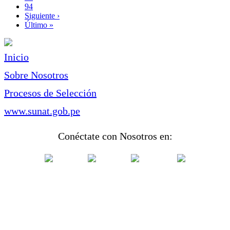
Page
94
Siguiente
Siguiente ›
página
Última
Último »
página
Inicio
Sobre Nosotros
Procesos de Selección
www.sunat.gob.pe
Conéctate con Nosotros en: