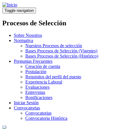
Pasar
al
Toggle navigation
contenido
principal
Procesos de Selección
Sobre Nosotros
Normativa
Nuestros Procesos de selección
Bases Procesos de Selección (Vigentes)
Bases Procesos de Selección (Histórico)
Preguntas Frecuentes
Creación de cuenta
Postulación
Requisitos del perfil del puesto
Experiencia Laboral
Evaluaciones
Entrevistas
Bonificaciones
Iniciar Sesión
Convocatorias
Convocatorias
Convocatoria Histórica