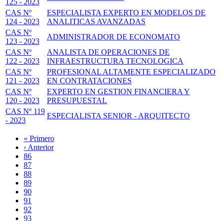
125 - 2023
CAS Nº
ESPECIALISTA EXPERTO EN MODELOS DE
124 - 2023
ANALITICAS AVANZADAS
CAS Nº
ADMINISTRADOR DE ECONOMATO
123 - 2023
CAS Nº
ANALISTA DE OPERACIONES DE
122 - 2023
INFRAESTRUCTURA TECNOLOGICA
CAS Nº
PROFESIONAL ALTAMENTE ESPECIALIZADO
121 - 2023
EN CONTRATACIONES
CAS Nº
EXPERTO EN GESTION FINANCIERA Y
120 - 2023
PRESUPUESTAL
CAS Nº 119
ESPECIALISTA SENIOR - ARQUITECTO
- 2023
Primera
« Primero
página
Página
‹ Anterior
Paginación
anterior
Page
86
Page
87
Page
88
Page
89
Página
90
actual
Page
91
Page
92
Page
93