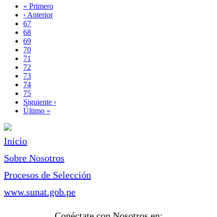
Primera
« Primero
página
Página
‹ Anterior
Paginación
anterior
Page
67
Page
68
Page
69
Page
70
Página
71
actual
Page
72
Page
73
Page
74
Page
75
Siguiente
Siguiente ›
página
Última
Último »
página
Inicio
Sobre Nosotros
Procesos de Selección
www.sunat.gob.pe
Conéctate con Nosotros en: