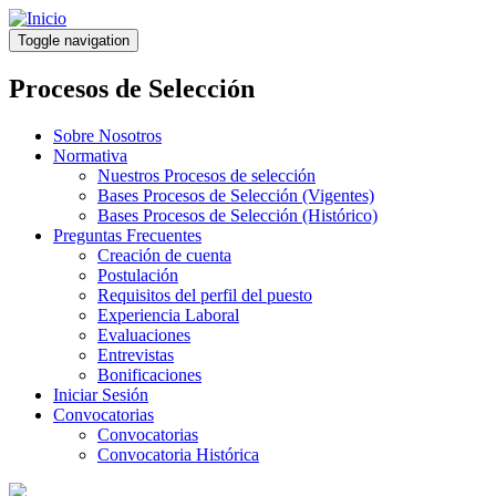
Pasar
al
Toggle navigation
contenido
principal
Procesos de Selección
Sobre Nosotros
Normativa
Nuestros Procesos de selección
Bases Procesos de Selección (Vigentes)
Bases Procesos de Selección (Histórico)
Preguntas Frecuentes
Creación de cuenta
Postulación
Requisitos del perfil del puesto
Experiencia Laboral
Evaluaciones
Entrevistas
Bonificaciones
Iniciar Sesión
Convocatorias
Convocatorias
Convocatoria Histórica