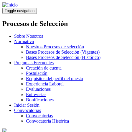
Pasar
al
Toggle navigation
contenido
principal
Procesos de Selección
Sobre Nosotros
Normativa
Nuestros Procesos de selección
Bases Procesos de Selección (Vigentes)
Bases Procesos de Selección (Histórico)
Preguntas Frecuentes
Creación de cuenta
Postulación
Requisitos del perfil del puesto
Experiencia Laboral
Evaluaciones
Entrevistas
Bonificaciones
Iniciar Sesión
Convocatorias
Convocatorias
Convocatoria Histórica