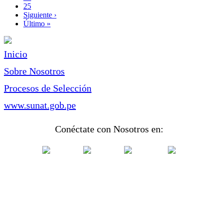
Page
25
Siguiente
Siguiente ›
página
Última
Último »
página
Inicio
Sobre Nosotros
Procesos de Selección
www.sunat.gob.pe
Conéctate con Nosotros en: