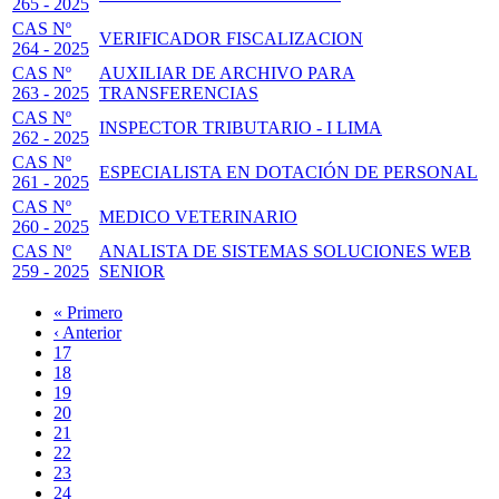
265 - 2025
CAS Nº
VERIFICADOR FISCALIZACION
264 - 2025
CAS Nº
AUXILIAR DE ARCHIVO PARA
263 - 2025
TRANSFERENCIAS
CAS Nº
INSPECTOR TRIBUTARIO - I LIMA
262 - 2025
CAS Nº
ESPECIALISTA EN DOTACIÓN DE PERSONAL
261 - 2025
CAS Nº
MEDICO VETERINARIO
260 - 2025
CAS Nº
ANALISTA DE SISTEMAS SOLUCIONES WEB
259 - 2025
SENIOR
Primera
« Primero
página
Página
‹ Anterior
Paginación
anterior
Page
17
Page
18
Page
19
Page
20
Página
21
actual
Page
22
Page
23
Page
24