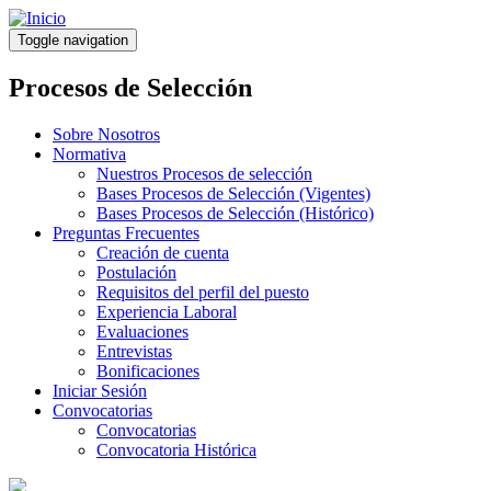
Pasar
al
Toggle navigation
contenido
principal
Procesos de Selección
Sobre Nosotros
Normativa
Nuestros Procesos de selección
Bases Procesos de Selección (Vigentes)
Bases Procesos de Selección (Histórico)
Preguntas Frecuentes
Creación de cuenta
Postulación
Requisitos del perfil del puesto
Experiencia Laboral
Evaluaciones
Entrevistas
Bonificaciones
Iniciar Sesión
Convocatorias
Convocatorias
Convocatoria Histórica