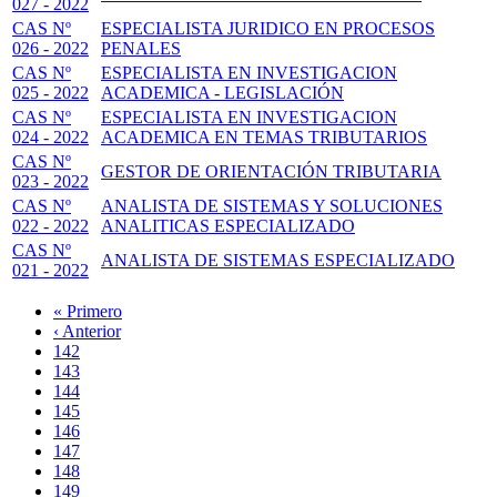
027 - 2022
CAS Nº
ESPECIALISTA JURIDICO EN PROCESOS
026 - 2022
PENALES
CAS Nº
ESPECIALISTA EN INVESTIGACION
025 - 2022
ACADEMICA - LEGISLACIÓN
CAS Nº
ESPECIALISTA EN INVESTIGACION
024 - 2022
ACADEMICA EN TEMAS TRIBUTARIOS
CAS Nº
GESTOR DE ORIENTACIÓN TRIBUTARIA
023 - 2022
CAS Nº
ANALISTA DE SISTEMAS Y SOLUCIONES
022 - 2022
ANALITICAS ESPECIALIZADO
CAS Nº
ANALISTA DE SISTEMAS ESPECIALIZADO
021 - 2022
Primera
« Primero
página
Página
‹ Anterior
Paginación
anterior
Page
142
Page
143
Page
144
Page
145
Página
146
actual
Page
147
Page
148
Page
149