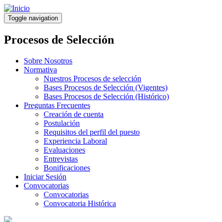
Pasar
al
Toggle navigation
contenido
principal
Procesos de Selección
Sobre Nosotros
Normativa
Nuestros Procesos de selección
Bases Procesos de Selección (Vigentes)
Bases Procesos de Selección (Histórico)
Preguntas Frecuentes
Creación de cuenta
Postulación
Requisitos del perfil del puesto
Experiencia Laboral
Evaluaciones
Entrevistas
Bonificaciones
Iniciar Sesión
Convocatorias
Convocatorias
Convocatoria Histórica