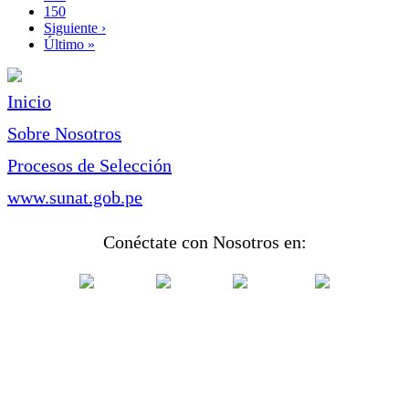
Page
150
Siguiente
Siguiente ›
página
Última
Último »
página
Inicio
Sobre Nosotros
Procesos de Selección
www.sunat.gob.pe
Conéctate con Nosotros en: