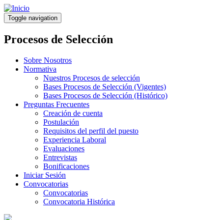
Pasar
al
Toggle navigation
contenido
principal
Procesos de Selección
Sobre Nosotros
Normativa
Nuestros Procesos de selección
Bases Procesos de Selección (Vigentes)
Bases Procesos de Selección (Histórico)
Preguntas Frecuentes
Creación de cuenta
Postulación
Requisitos del perfil del puesto
Experiencia Laboral
Evaluaciones
Entrevistas
Bonificaciones
Iniciar Sesión
Convocatorias
Convocatorias
Convocatoria Histórica