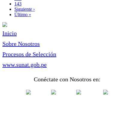
Page
143
Siguiente
Siguiente ›
página
Última
Último »
página
Inicio
Sobre Nosotros
Procesos de Selección
www.sunat.gob.pe
Conéctate con Nosotros en: