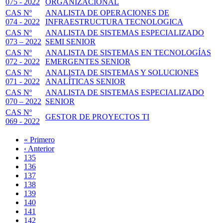
075 - 2022
ORGANIZACIONAL
CAS Nº
ANALISTA DE OPERACIONES DE
074 - 2022
INFRAESTRUCTURA TECNOLOGICA
CAS Nº
ANALISTA DE SISTEMAS ESPECIALIZADO
073 – 2022
SEMI SENIOR
CAS Nº
ANALISTA DE SISTEMAS EN TECNOLOGÍAS
072 - 2022
EMERGENTES SENIOR
CAS Nº
ANALISTA DE SISTEMAS Y SOLUCIONES
071 - 2022
ANALÍTICAS SENIOR
CAS Nº
ANALISTA DE SISTEMAS ESPECIALIZADO
070 – 2022
SENIOR
CAS Nº
GESTOR DE PROYECTOS TI
069 - 2022
Primera
« Primero
página
Página
‹ Anterior
Paginación
anterior
Page
135
Page
136
Page
137
Page
138
Página
139
actual
Page
140
Page
141
Page
142