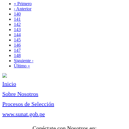
Primera
« Primero
página
Página
‹ Anterior
Paginación
anterior
Page
140
Page
141
Page
142
Page
143
Página
144
actual
Page
145
Page
146
Page
147
Page
148
Siguiente
Siguiente ›
página
Última
Último »
página
Inicio
Sobre Nosotros
Procesos de Selección
www.sunat.gob.pe
Conéctate con Nosotros en: