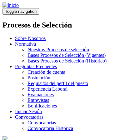
Pasar
al
Toggle navigation
contenido
principal
Procesos de Selección
Sobre Nosotros
Normativa
Nuestros Procesos de selección
Bases Procesos de Selección (Vigentes)
Bases Procesos de Selección (Histórico)
Preguntas Frecuentes
Creación de cuenta
Postulación
Requisitos del perfil del puesto
Experiencia Laboral
Evaluaciones
Entrevistas
Bonificaciones
Iniciar Sesión
Convocatorias
Convocatorias
Convocatoria Histórica