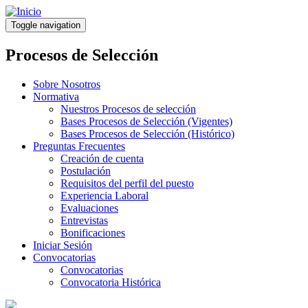
Pasar
al
Toggle navigation
contenido
principal
Procesos de Selección
Sobre Nosotros
Normativa
Nuestros Procesos de selección
Bases Procesos de Selección (Vigentes)
Bases Procesos de Selección (Histórico)
Preguntas Frecuentes
Creación de cuenta
Postulación
Requisitos del perfil del puesto
Experiencia Laboral
Evaluaciones
Entrevistas
Bonificaciones
Iniciar Sesión
Convocatorias
Convocatorias
Convocatoria Histórica