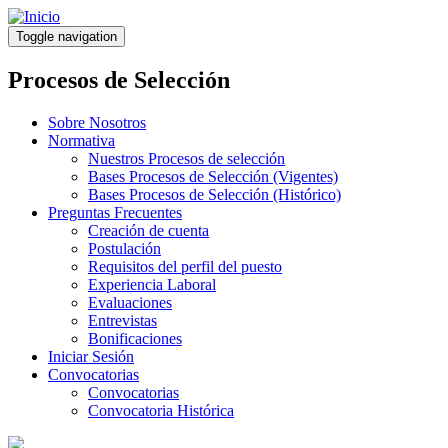
Pasar
al
Toggle navigation
contenido
principal
Procesos de Selección
Sobre Nosotros
Normativa
Nuestros Procesos de selección
Bases Procesos de Selección (Vigentes)
Bases Procesos de Selección (Histórico)
Preguntas Frecuentes
Creación de cuenta
Postulación
Requisitos del perfil del puesto
Experiencia Laboral
Evaluaciones
Entrevistas
Bonificaciones
Iniciar Sesión
Convocatorias
Convocatorias
Convocatoria Histórica