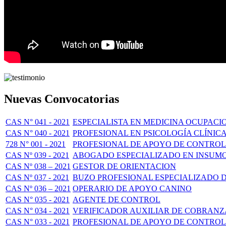
Nuevas Convocatorias
CAS N° 041 - 2021
ESPECIALISTA EN MEDICINA OCUPACI
CAS N° 040 - 2021
PROFESIONAL EN PSICOLOGÍA CLÍNIC
728 N° 001 - 2021
PROFESIONAL DE APOYO DE CONTROL
CAS Nº 039 - 2021
ABOGADO ESPECIALIZADO EN INSUMO
CAS Nº 038 – 2021
GESTOR DE ORIENTACION
CAS Nº 037 - 2021
BUZO PROFESIONAL ESPECIALIZADO 
CAS Nº 036 – 2021
OPERARIO DE APOYO CANINO
CAS N° 035 - 2021
AGENTE DE CONTROL
CAS N° 034 - 2021
VERIFICADOR AUXILIAR DE COBRANZ
CAS N° 033 - 2021
PROFESIONAL DE APOYO DE CONTROL