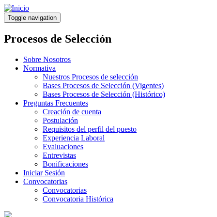
Pasar
al
Toggle navigation
contenido
principal
Procesos de Selección
Sobre Nosotros
Normativa
Nuestros Procesos de selección
Bases Procesos de Selección (Vigentes)
Bases Procesos de Selección (Histórico)
Preguntas Frecuentes
Creación de cuenta
Postulación
Requisitos del perfil del puesto
Experiencia Laboral
Evaluaciones
Entrevistas
Bonificaciones
Iniciar Sesión
Convocatorias
Convocatorias
Convocatoria Histórica