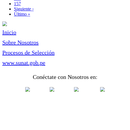
Page
157
Siguiente
Siguiente ›
página
Última
Último »
página
Inicio
Sobre Nosotros
Procesos de Selección
www.sunat.gob.pe
Conéctate con Nosotros en: