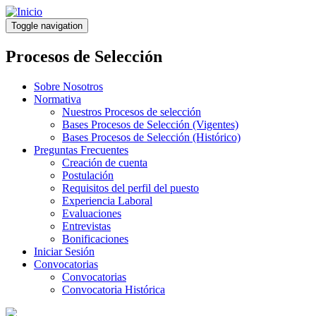
Pasar
al
Toggle navigation
contenido
principal
Procesos de Selección
Sobre Nosotros
Normativa
Nuestros Procesos de selección
Bases Procesos de Selección (Vigentes)
Bases Procesos de Selección (Histórico)
Preguntas Frecuentes
Creación de cuenta
Postulación
Requisitos del perfil del puesto
Experiencia Laboral
Evaluaciones
Entrevistas
Bonificaciones
Iniciar Sesión
Convocatorias
Convocatorias
Convocatoria Histórica