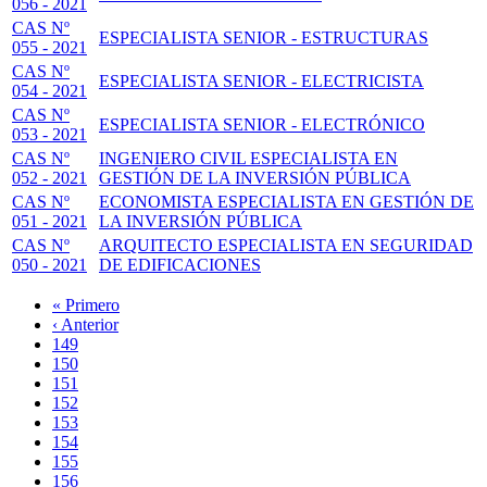
056 - 2021
CAS Nº
ESPECIALISTA SENIOR - ESTRUCTURAS
055 - 2021
CAS Nº
ESPECIALISTA SENIOR - ELECTRICISTA
054 - 2021
CAS Nº
ESPECIALISTA SENIOR - ELECTRÓNICO
053 - 2021
CAS Nº
INGENIERO CIVIL ESPECIALISTA EN
052 - 2021
GESTIÓN DE LA INVERSIÓN PÚBLICA
CAS Nº
ECONOMISTA ESPECIALISTA EN GESTIÓN DE
051 - 2021
LA INVERSIÓN PÚBLICA
CAS Nº
ARQUITECTO ESPECIALISTA EN SEGURIDAD
050 - 2021
DE EDIFICACIONES
Primera
« Primero
página
Página
‹ Anterior
Paginación
anterior
Page
149
Page
150
Page
151
Page
152
Página
153
actual
Page
154
Page
155
Page
156