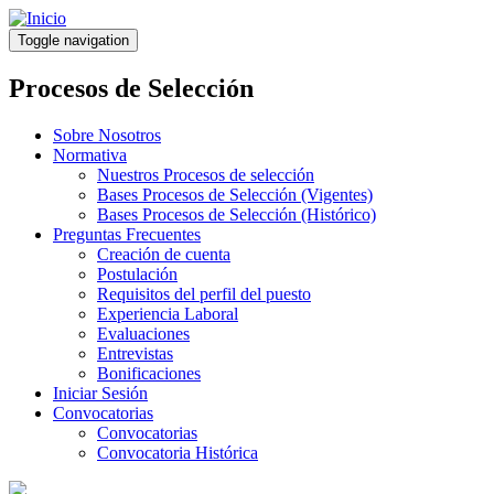
Pasar
al
Toggle navigation
contenido
principal
Procesos de Selección
Sobre Nosotros
Normativa
Nuestros Procesos de selección
Bases Procesos de Selección (Vigentes)
Bases Procesos de Selección (Histórico)
Preguntas Frecuentes
Creación de cuenta
Postulación
Requisitos del perfil del puesto
Experiencia Laboral
Evaluaciones
Entrevistas
Bonificaciones
Iniciar Sesión
Convocatorias
Convocatorias
Convocatoria Histórica