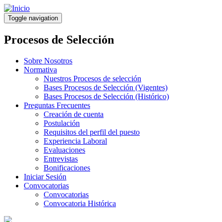
Pasar
al
Toggle navigation
contenido
principal
Procesos de Selección
Sobre Nosotros
Normativa
Nuestros Procesos de selección
Bases Procesos de Selección (Vigentes)
Bases Procesos de Selección (Histórico)
Preguntas Frecuentes
Creación de cuenta
Postulación
Requisitos del perfil del puesto
Experiencia Laboral
Evaluaciones
Entrevistas
Bonificaciones
Iniciar Sesión
Convocatorias
Convocatorias
Convocatoria Histórica