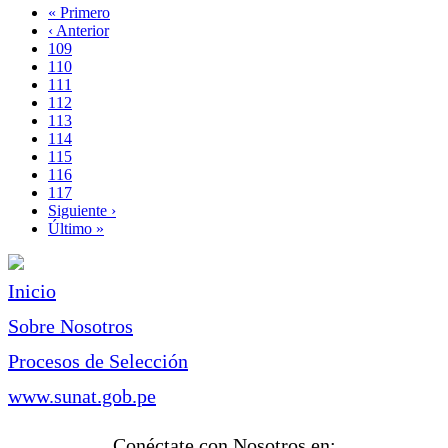
Primera
« Primero
página
Página
‹ Anterior
Paginación
anterior
Page
109
Page
110
Page
111
Page
112
Página
113
actual
Page
114
Page
115
Page
116
Page
117
Siguiente
Siguiente ›
página
Última
Último »
página
Inicio
Sobre Nosotros
Procesos de Selección
www.sunat.gob.pe
Conéctate con Nosotros en: