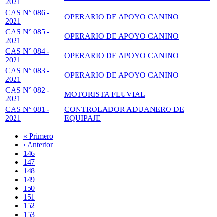
2021
CAS N° 086 -
OPERARIO DE APOYO CANINO
2021
CAS N° 085 -
OPERARIO DE APOYO CANINO
2021
CAS N° 084 -
OPERARIO DE APOYO CANINO
2021
CAS N° 083 -
OPERARIO DE APOYO CANINO
2021
CAS N° 082 -
MOTORISTA FLUVIAL
2021
CAS N° 081 -
CONTROLADOR ADUANERO DE
2021
EQUIPAJE
Primera
« Primero
página
Página
‹ Anterior
Paginación
anterior
Page
146
Page
147
Page
148
Page
149
Página
150
actual
Page
151
Page
152
Page
153