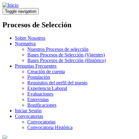
Pasar
al
Toggle navigation
contenido
principal
Procesos de Selección
Sobre Nosotros
Normativa
Nuestros Procesos de selección
Bases Procesos de Selección (Vigentes)
Bases Procesos de Selección (Histórico)
Preguntas Frecuentes
Creación de cuenta
Postulación
Requisitos del perfil del puesto
Experiencia Laboral
Evaluaciones
Entrevistas
Bonificaciones
Iniciar Sesión
Convocatorias
Convocatorias
Convocatoria Histórica