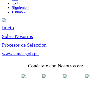
Page
154
Siguiente
Siguiente ›
página
Última
Último »
página
Inicio
Sobre Nosotros
Procesos de Selección
www.sunat.gob.pe
Conéctate con Nosotros en: