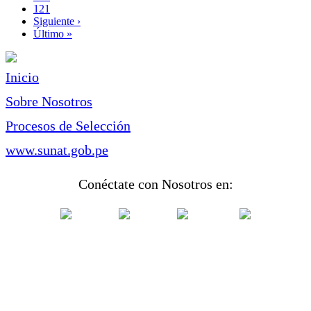
Page
121
Siguiente
Siguiente ›
página
Última
Último »
página
Inicio
Sobre Nosotros
Procesos de Selección
www.sunat.gob.pe
Conéctate con Nosotros en: