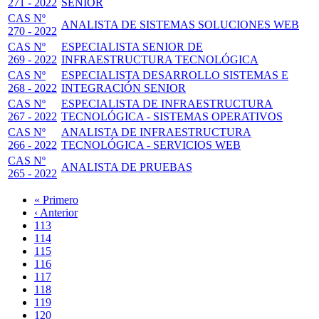
271 - 2022
SENIOR
CAS Nº
ANALISTA DE SISTEMAS SOLUCIONES WEB
270 - 2022
CAS Nº
ESPECIALISTA SENIOR DE
269 - 2022
INFRAESTRUCTURA TECNOLÓGICA
CAS Nº
ESPECIALISTA DESARROLLO SISTEMAS E
268 - 2022
INTEGRACIÓN SENIOR
CAS Nº
ESPECIALISTA DE INFRAESTRUCTURA
267 - 2022
TECNOLÓGICA - SISTEMAS OPERATIVOS
CAS Nº
ANALISTA DE INFRAESTRUCTURA
266 - 2022
TECNOLÓGICA - SERVICIOS WEB
CAS Nº
ANALISTA DE PRUEBAS
265 - 2022
Primera
« Primero
página
Página
‹ Anterior
Paginación
anterior
Page
113
Page
114
Page
115
Page
116
Página
117
actual
Page
118
Page
119
Page
120