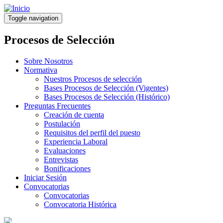
Pasar
al
Toggle navigation
contenido
principal
Procesos de Selección
Sobre Nosotros
Normativa
Nuestros Procesos de selección
Bases Procesos de Selección (Vigentes)
Bases Procesos de Selección (Histórico)
Preguntas Frecuentes
Creación de cuenta
Postulación
Requisitos del perfil del puesto
Experiencia Laboral
Evaluaciones
Entrevistas
Bonificaciones
Iniciar Sesión
Convocatorias
Convocatorias
Convocatoria Histórica