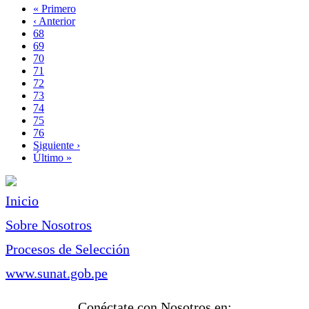
Primera
« Primero
página
Página
‹ Anterior
Paginación
anterior
Page
68
Page
69
Page
70
Page
71
Página
72
actual
Page
73
Page
74
Page
75
Page
76
Siguiente
Siguiente ›
página
Última
Último »
página
Inicio
Sobre Nosotros
Procesos de Selección
www.sunat.gob.pe
Conéctate con Nosotros en: