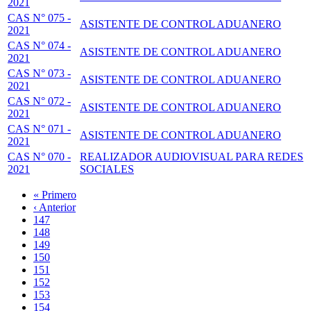
2021
CAS N° 075 -
ASISTENTE DE CONTROL ADUANERO
2021
CAS N° 074 -
ASISTENTE DE CONTROL ADUANERO
2021
CAS N° 073 -
ASISTENTE DE CONTROL ADUANERO
2021
CAS N° 072 -
ASISTENTE DE CONTROL ADUANERO
2021
CAS N° 071 -
ASISTENTE DE CONTROL ADUANERO
2021
CAS N° 070 -
REALIZADOR AUDIOVISUAL PARA REDES
2021
SOCIALES
Primera
« Primero
página
Página
‹ Anterior
Paginación
anterior
Page
147
Page
148
Page
149
Page
150
Página
151
actual
Page
152
Page
153
Page
154