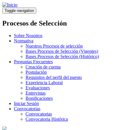
Pasar
al
Toggle navigation
contenido
principal
Procesos de Selección
Sobre Nosotros
Normativa
Nuestros Procesos de selección
Bases Procesos de Selección (Vigentes)
Bases Procesos de Selección (Histórico)
Preguntas Frecuentes
Creación de cuenta
Postulación
Requisitos del perfil del puesto
Experiencia Laboral
Evaluaciones
Entrevistas
Bonificaciones
Iniciar Sesión
Convocatorias
Convocatorias
Convocatoria Histórica