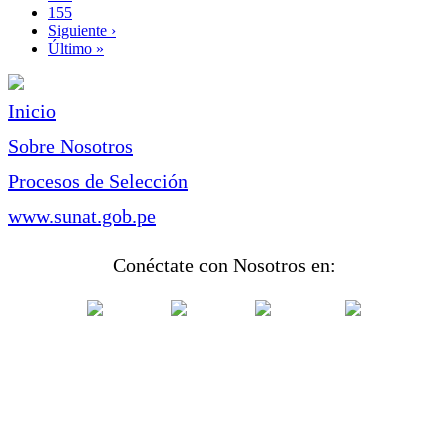
Page
155
Siguiente
Siguiente ›
página
Última
Último »
página
Inicio
Sobre Nosotros
Procesos de Selección
www.sunat.gob.pe
Conéctate con Nosotros en: