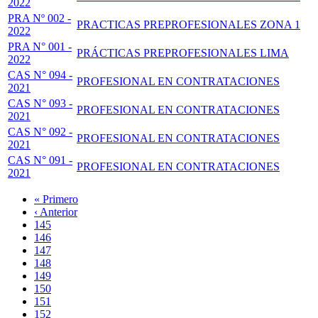
2022
PRA Nº 002 -
PRACTICAS PREPROFESIONALES ZONA 1
2022
PRA N° 001 -
PRÁCTICAS PREPROFESIONALES LIMA
2022
CAS N° 094 -
PROFESIONAL EN CONTRATACIONES
2021
CAS N° 093 -
PROFESIONAL EN CONTRATACIONES
2021
CAS N° 092 -
PROFESIONAL EN CONTRATACIONES
2021
CAS N° 091 -
PROFESIONAL EN CONTRATACIONES
2021
Primera
« Primero
página
Página
‹ Anterior
Paginación
anterior
Page
145
Page
146
Page
147
Page
148
Página
149
actual
Page
150
Page
151
Page
152