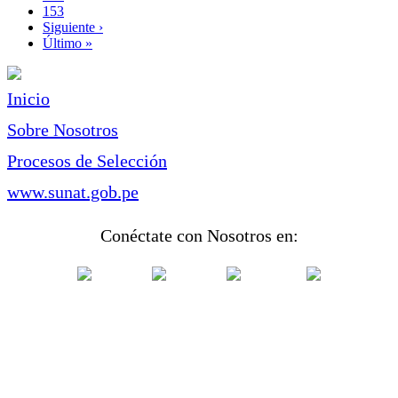
Page
153
Siguiente
Siguiente ›
página
Última
Último »
página
Inicio
Sobre Nosotros
Procesos de Selección
www.sunat.gob.pe
Conéctate con Nosotros en: