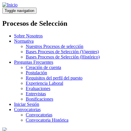
Pasar
al
Toggle navigation
contenido
principal
Procesos de Selección
Sobre Nosotros
Normativa
Nuestros Procesos de selección
Bases Procesos de Selección (Vigentes)
Bases Procesos de Selección (Histórico)
Preguntas Frecuentes
Creación de cuenta
Postulación
Requisitos del perfil del puesto
Experiencia Laboral
Evaluaciones
Entrevistas
Bonificaciones
Iniciar Sesión
Convocatorias
Convocatorias
Convocatoria Histórica