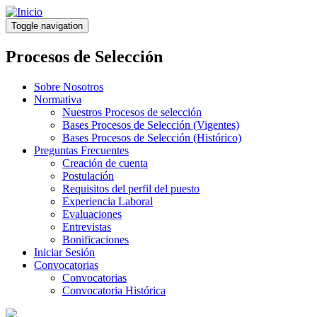
Pasar
al
Toggle navigation
contenido
principal
Procesos de Selección
Sobre Nosotros
Normativa
Nuestros Procesos de selección
Bases Procesos de Selección (Vigentes)
Bases Procesos de Selección (Histórico)
Preguntas Frecuentes
Creación de cuenta
Postulación
Requisitos del perfil del puesto
Experiencia Laboral
Evaluaciones
Entrevistas
Bonificaciones
Iniciar Sesión
Convocatorias
Convocatorias
Convocatoria Histórica