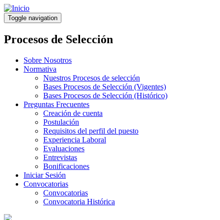
Pasar
al
Toggle navigation
contenido
principal
Procesos de Selección
Sobre Nosotros
Normativa
Nuestros Procesos de selección
Bases Procesos de Selección (Vigentes)
Bases Procesos de Selección (Histórico)
Preguntas Frecuentes
Creación de cuenta
Postulación
Requisitos del perfil del puesto
Experiencia Laboral
Evaluaciones
Entrevistas
Bonificaciones
Iniciar Sesión
Convocatorias
Convocatorias
Convocatoria Histórica