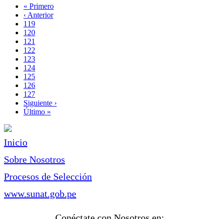
Primera
« Primero
página
Página
‹ Anterior
Paginación
anterior
Page
119
Page
120
Page
121
Page
122
Página
123
actual
Page
124
Page
125
Page
126
Page
127
Siguiente
Siguiente ›
página
Última
Último »
página
Inicio
Sobre Nosotros
Procesos de Selección
www.sunat.gob.pe
Conéctate con Nosotros en: