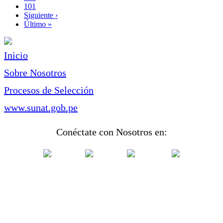
Page
101
Siguiente
Siguiente ›
página
Última
Último »
página
Inicio
Sobre Nosotros
Procesos de Selección
www.sunat.gob.pe
Conéctate con Nosotros en: