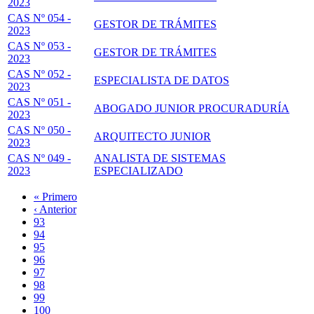
2023
CAS Nº 054 -
GESTOR DE TRÁMITES
2023
CAS Nº 053 -
GESTOR DE TRÁMITES
2023
CAS Nº 052 -
ESPECIALISTA DE DATOS
2023
CAS Nº 051 -
ABOGADO JUNIOR PROCURADURÍA
2023
CAS Nº 050 -
ARQUITECTO JUNIOR
2023
CAS Nº 049 -
ANALISTA DE SISTEMAS
2023
ESPECIALIZADO
Primera
« Primero
página
Página
‹ Anterior
Paginación
anterior
Page
93
Page
94
Page
95
Page
96
Página
97
actual
Page
98
Page
99
Page
100