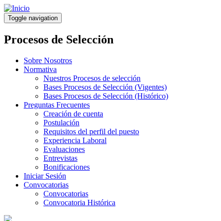
Pasar
al
Toggle navigation
contenido
principal
Procesos de Selección
Sobre Nosotros
Normativa
Nuestros Procesos de selección
Bases Procesos de Selección (Vigentes)
Bases Procesos de Selección (Histórico)
Preguntas Frecuentes
Creación de cuenta
Postulación
Requisitos del perfil del puesto
Experiencia Laboral
Evaluaciones
Entrevistas
Bonificaciones
Iniciar Sesión
Convocatorias
Convocatorias
Convocatoria Histórica